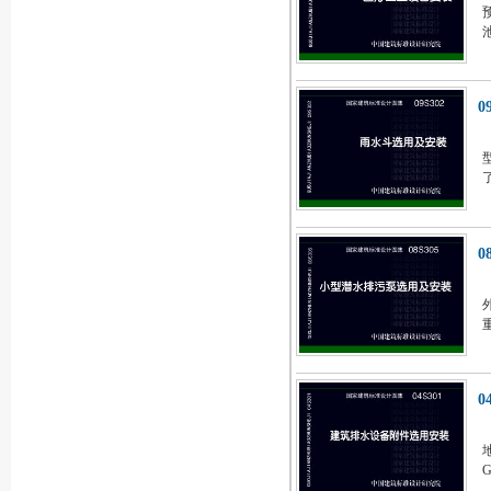
0
0
0
G