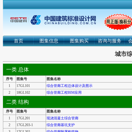
首页
图集信息
图集购买
咨询与服务
城市
一类 总体
序号
图集号
图集名称
1
17GL101
综合管廊工程总体设计及图示
2
18GL102
综合管廊工程BIM应用
二类 结构
序号
图集号
图集名称
1
17GL201
现浇混凝土综合管廊
2
17GL203-1
综合管廊基坑支护
3
17GL202
综合管廊附属构筑物