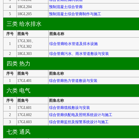
4
18GL204
预制混凝土综合管廊
5
18GL205
预制混凝土综合管廊制作与施工
三类 给水排水
序号
图集号
图集名称
17GL301、
1
综合管廊给水管道及排水设施
17GL302
2
18GL303
综合管廊污水、雨水管道敷设与安装
四类 热力
序号
图集号
图集名称
1
17GL401
综合管廊热力管道敷设与安装
六类 电气
序号
图集号
图集名称
1
17GL601
综合管廊缆线敷设与安装
2
17GL602
综合管廊供配电及照明系统设计与施工
3
17GL603
综合管廊监控及报警系统设计与施工
七类 通风