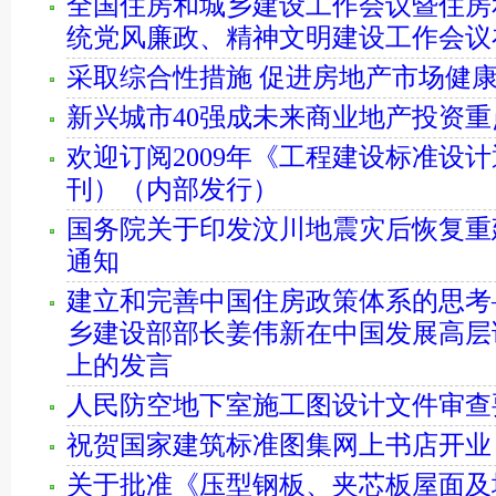
全国住房和城乡建设工作会议暨住房
统党风廉政、精神文明建设工作会议
采取综合性措施 促进房地产市场健
新兴城市40强成未来商业地产投资重
欢迎订阅2009年《工程建设标准设
刊）（内部发行）
国务院关于印发汶川地震灾后恢复重
通知
建立和完善中国住房政策体系的思考
乡建设部部长姜伟新在中国发展高层论
上的发言
人民防空地下室施工图设计文件审查
祝贺国家建筑标准图集网上书店开业
关于批准《压型钢板、夹芯板屋面及