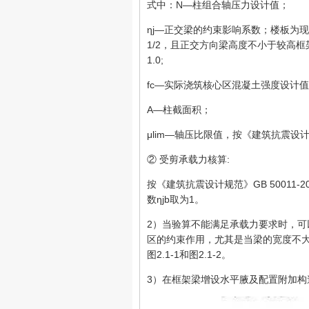
式中：N—柱组合轴压力设计值；
ηj—正交梁的约束影响系数；楼板为
1/2，且正交方向梁高度不小于较高框架
1.0;
fc—实际浇筑核心区混凝土强度设计
A—柱截面积；
μlim—轴压比限值，按《建筑抗震设计规范》
② 受剪承载力核算:
按《建筑抗震设计规范》GB 50011
数ηjb取为1。
2）当验算不能满足承载力要求时，
区的约束作用，尤其是当梁的宽度不大
图2.1-1和图2.1-2。
3）在框架梁增设水平腋及配置附加