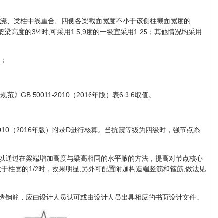
现浇、梁柱中线重合、四侧各梁截面宽度不小于该侧柱截面宽度的
梁高度的3/4时,可采用1.5,9度的一级宜采用1.25；其他情况均采用
值；
GB 50011-2010（2016年版）表6.3.6取值。
-2010（2016年版）附录D进行核算。当抗震等级为四级时，强节点系
可以通过在梁端增加高度与梁高相同的水平腋的方法，提高对节点核心
于柱宽的1/2时，效果明显;另外可配置附加构造端竖筋和箍筋,做法见
构造钢筋，应由设计人员认可或由设计人员出具相应的书面设计文件。