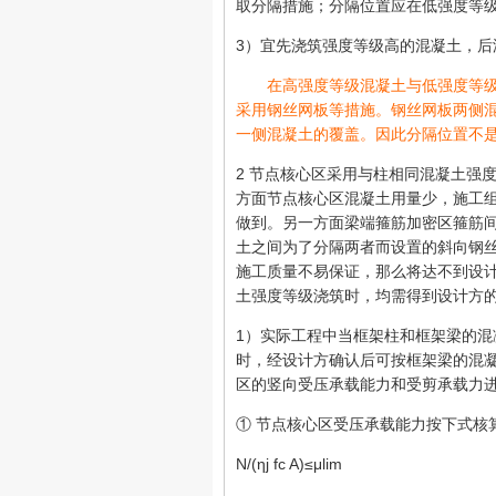
取分隔措施；分隔位置应在低强度等级
3）宜先浇筑强度等级高的混凝土，后
在高强度等级混凝土与低强度等级
采用钢丝网板等措施。钢丝网板两侧
一侧混凝土的覆盖。因此分隔位置不
2 节点核心区采用与柱相同混凝土强
方面节点核心区混凝土用量少，施工
做到。另一方面梁端箍筋加密区箍筋
土之间为了分隔两者而设置的斜向钢
施工质量不易保证，那么将达不到设
土强度等级浇筑时，均需得到设计方
1）实际工程中当框架柱和框架梁的
时，经设计方确认后可按框架梁的混
区的竖向受压承载能力和受剪承载力
① 节点核心区受压承载能力按下式核
N/(ηj fc A)≤μlim