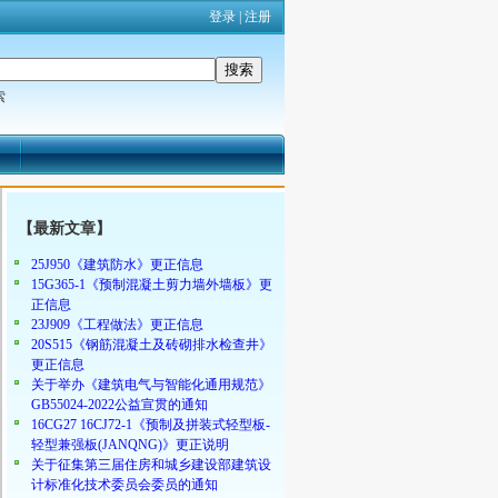
登录
|
注册
索
【最新文章】
25J950《建筑防水》更正信息
15G365-1《预制混凝土剪力墙外墙板》更
正信息
23J909《工程做法》更正信息
20S515《钢筋混凝土及砖砌排水检查井》
更正信息
关于举办《建筑电气与智能化通用规范》
GB55024-2022公益宣贯的通知
16CG27 16CJ72-1《预制及拼装式轻型板-
轻型兼强板(JANQNG)》更正说明
关于征集第三届住房和城乡建设部建筑设
计标准化技术委员会委员的通知