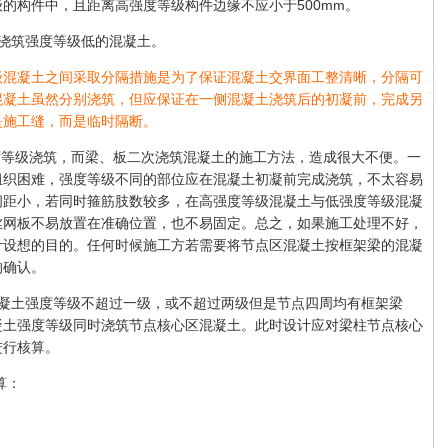
的构件中，且距离高强度等级构件边缘不应小于500mm。
浇筑强度等级低的混凝土。
混凝土之间采取分隔措施是为了保证混凝土交界面工整清晰，分隔可
混凝土虽然分别浇筑，但应保证在一侧混凝土浇筑后的初凝前，完成另
是施工缝，而是临时隔断。
度等级浇筑，而梁、板二次浇筑混凝土的施工方法，造成很大不便。一
组织困难，强度等级不同的部位应在混凝土初凝前完成浇筑，不太容易
间距小，若同时箍筋肢数较多，在高强度等级混凝土与低强度等级混凝
丝网板不易放置在准确位置，也不易固定。总之，如果施工处理不好，
计设想的目的。任何时候施工方若需要将节点区混凝土按框架梁的混凝
的确认。
混凝土强度等级不超过一级，或不超过两级但是节点四周均有框架梁
凝土强度等级同时浇筑节点核心区混凝土。此时设计应对梁柱节点核心
进行核算。
算：