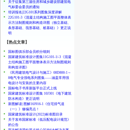
关于征集第三届住房和城乡建设部建筑电
气标委会委员的通知
培训报名|22G101系列图集深度讲解
22G101-3《混凝土结构施工图平面整体表
示方法制图规则和构造详图（独立基础、
条形基础、筏形基础、桩基础）》更正说
明
【热点文章】
国标图俱乐部会员积分细则
国家建筑标准设计图集11G101-1/-3《混凝
土结构施工图平面整体表示方法制图规则
和构造详图》
《民用建筑电气设计与施工》08D800-1～
8电气专业强电系列图集——涵盖常用强
电设计与安装的主要内容
国标电子书库新版平台正式上线
国家建筑标准设计图集 10J301《地下建筑
防水构造》更正说明
新图解读| 图解16J916-1《住宅排气道
（一）》修编亮点！
国家建筑标准设计(2022)标准图目录
关于发布国家标准《低压配电设计规范》
的公告