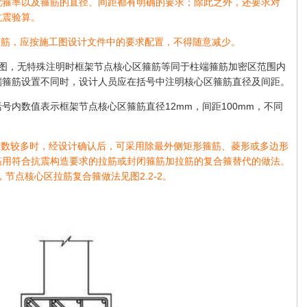
配箍率以及箍筋的直径、间距都有明确的要求；除此之外，还要求对
抗震验算。
箍筋，应按施工图设计文件中的要求配置，不得随意减少。
工图，无特殊注明时框架节点核心区箍筋等同于柱端箍筋加密区范围内
端箍筋设置不同时，设计人员应在括号中注明核心区箍筋直径及间距。
,括号内数值表示框架节点核心区箍筋直径12mm，间距100mm，不同
肢数较多时，经设计确认后，可采用除最外侧矩形箍筋、菱形或多边形
筋用符合抗震构造要求的拉筋或封闭箍筋加拉筋的复合箍替代的做法。
，节点核心区拉筋复合箍做法见图2.2-2。