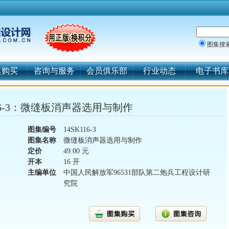
图集搜
集购买
咨询与服务
会员俱乐部
行业动态
电子书库
116-3：微缝板消声器选用与制作
图集编号
14SK116-3
图集名称
微缝板消声器选用与制作
定价
49.00 元
开本
16 开
主编单位
中国人民解放军96531部队第二炮兵工程设计研
究院