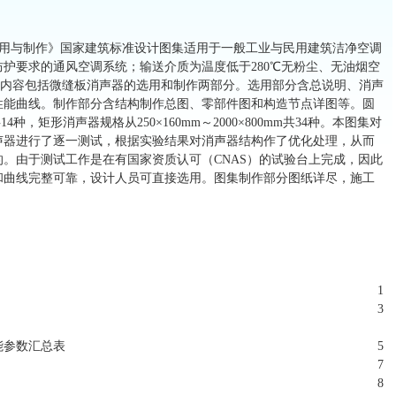
器选用与制作》国家建筑标准设计图集适用于一般工业与民用建筑洁净空调
护要求的通风空调系统；输送介质为温度低于280℃无粉尘、无油烟空
集内容包括微缝板消声器的选用和制作两部分。选用部分含总说明、消声
性能曲线。制作部分含结构制作总图、零部件图和构造节点详图等。圆
14种，矩形消声器规格从250×160mm～2000×800mm共34种。本图集对
声器进行了逐一测试，根据实验结果对消声器结构作了优化处理，从而
。由于测试工作是在有国家资质认可（CNAS）的试验台上完成，因此
和曲线完整可靠，设计人员可直接选用。图集制作部分图纸详尽，施工
1
3
能参数汇总表
5
7
8