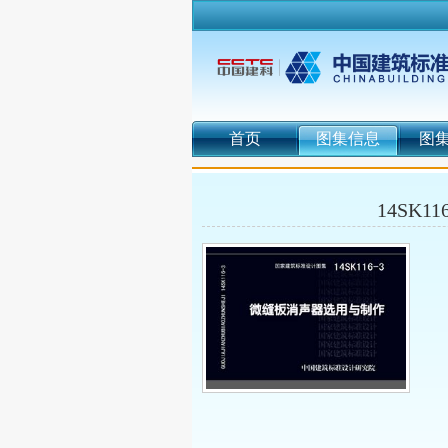
首页
图集信息
图
14SK