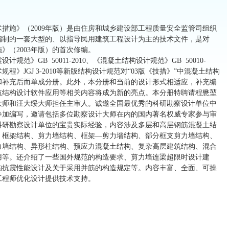
施》（2009年版）是由住房和城乡建设部工程质量安全监管司组织
编制的一套大型的、以指导民用建筑工程设计为主的技术文件，是对
》（2003年版）的首次修编。
》GB 50011-2010、《混凝土结构设计规范》GB 50010-
规程》JGJ 3-2010等新版结构设计规范对“03版《技措》”中混凝土结构
和补充后而单成分册。此外，本分册和当前的设计形式相适应，补充编
筑结构设计软件应用等相关内容将成为新的亮点。本分册特聘请程懋堃
大师和汪大绥大师担任主审人。诚邀全国最优秀的科研勘察设计单位中
参加编写，邀请包括多位勘察设计大师在内的国内著名权威专家参与审
科研勘察设计单位的宝贵实际经验，内容涉及多层和高层钢筋混凝土结
、框架结构、剪力墙结构、框架—剪力墙结构、部分框支剪力墙结构、
力墙结构、异形柱结构、预应力混凝土结构、复杂高层建筑结构、混合
用等。还介绍了一些国外规范的构造要求、剪力墙连梁超限时设计建
构抗震性能设计及关于采用并筋的构造规定等。内容丰富、全面、可操
工程师优化设计提供技术支持。